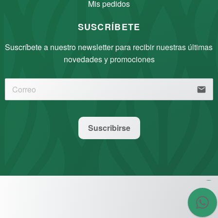
Mis pedidos
SUSCRÍBETE
Suscríbete a nuestro newsletter para recibir nuestras últimas 
novedades y promociones
email
Nuestro equipo está aquí para
atenderte.
Suscribirse
👋 Hola, ¿Cómo puedo
asesorarte?