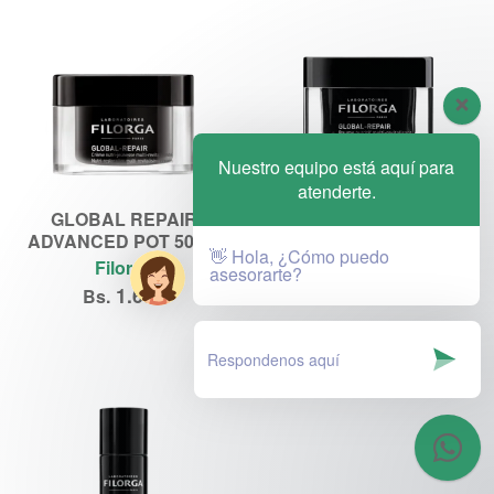
Nuestro equipo está aquí para
atenderte.
GLOBAL REPAIR
GLOBAL REPAIR BAUME
ADVANCED POT 50ML
Filorga
👋 Hola, ¿Cómo puedo
Filorga
1.688
asesorarte?
Bs.
1.688
Bs.
Añadir al carrito
Añadir al carrito