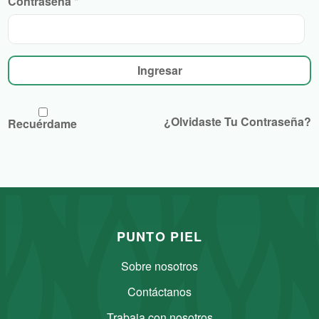
Contraseña
*
N
Ingresar
c
¿Olvidaste Tu Contraseña?
Recuérdame
PUNTO PIEL
Sobre nosotros
Contáctanos
Trabaja con nosotros