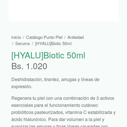
Inicio
/
Catálogo Punto Piel
/
Antiedad
/
Serums
/
[HYALU]Biotic 50ml
[HYALU]Biotic 50ml
Bs.
1.020
Deshidratación, tirantez, arrugas y líneas de
expresión.
Regenera tu piel con una combinación de 3 activos
esenciales para el funcionamiento cutáneo:
probióticos pasteurizados, vitamina C estabilizada y
ácido hialurónico. Para dar volumen a la piel y
suavizar las arrugas y finas líneas causadas por