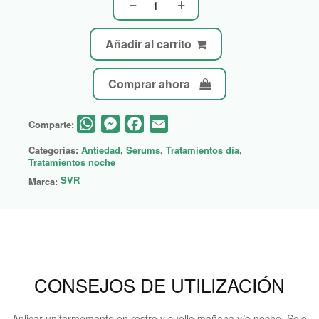
Añadir al carrito
Comprar ahora
WhatsApp
Messenger
Facebook
Email
Comparte:
Categorías:
Antiedad
,
Serums
,
Tratamientos día
,
Tratamientos noche
SVR
Marca:
CONSEJOS DE UTILIZACIÓN
Aplicar uniformemente en rostro y cuello mañana y/o noche. Solo