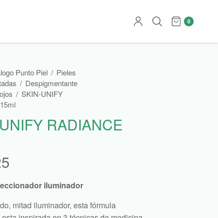
0
logo Punto Piel
/
Pieles
tadas
/
Despigmentante
ojos
/
SKIN-UNIFY
15ml
-UNIFY RADIANCE
25
feccionador iluminador
do, mitad iluminador, esta fórmula
e esta inspirada en 3 técnicas de medicina