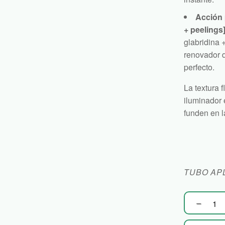
Acción 
+ peelings]
glabridina 
renovador d
perfecto.
La textura 
iluminador 
funden en l
TUBO AP