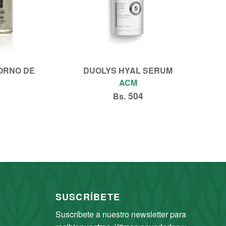
ORNO DE
DUOLYS HYAL SERUM
ACM
504
Bs.
Añadir al carrito
SUSCRÍBETE
Nuestro equipo está aquí para
atenderte.
Suscríbete a nuestro newsletter para 