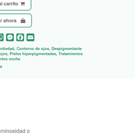
l carrito
r ahora
WhatsApp
Messenger
Facebook
Email
ntiedad
,
Contorno de ojos
,
Despigmentante
ojos
,
Pieles hiperpigmentadas
,
Tratamientos
ntos noche
ga
luminosidad o