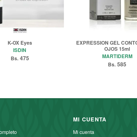
K-OX Eyes
EXPRESSION GEL CONT
OJOS 15ml
ISDIN
MARTIDERM
475
Bs.
585
Bs.
Añadir al carrito
Añadir al carrito
MI CUENTA
ompleto
Mi cuenta