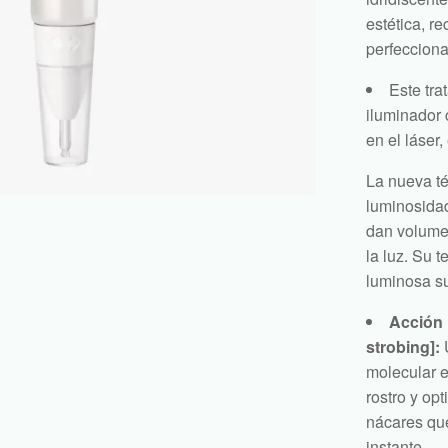
estética, r
perfecciona 
Este tra
iluminador 
en el láser,
La nueva té
luminosidad
dan volumen
la luz. Su 
luminosa su
Acción 
strobing]:
U
molecular e
rostro y opt
nácares que
instante.