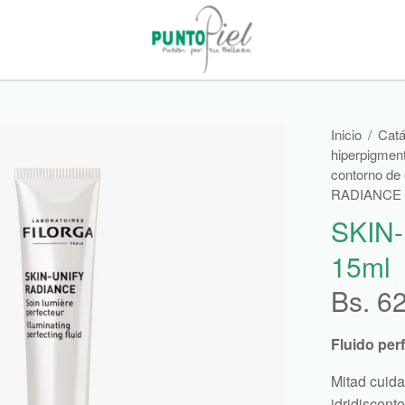
Inicio
/
Catá
hiperpigmen
contorno de 
RADIANCE 
SKIN
15ml
Bs.
6
Fluido per
Mitad cuida
idridiscent