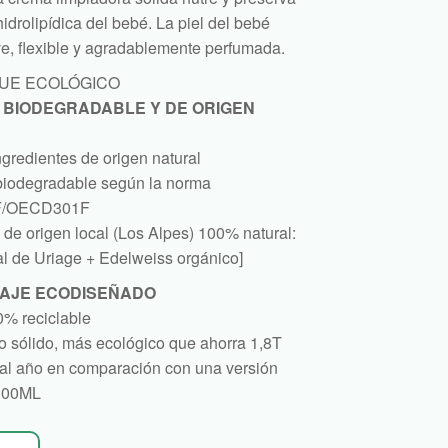
hidrolipídica del bebé. La piel del bebé
e, flexible y agradablemente perfumada.
UE ECOLÓGICO
BIODEGRADABLE Y DE ORIGEN
gredientes de origen natural
biodegradable según la norma
/OECD301F
de origen local (Los Alpes) 100% natural:
l de Uriage + Edelweiss orgánico]
AJE ECODISEÑADO
0% reciclable
 sólido, más ecológico que ahorra 1,8T
 al año en comparación con una versión
 100ML