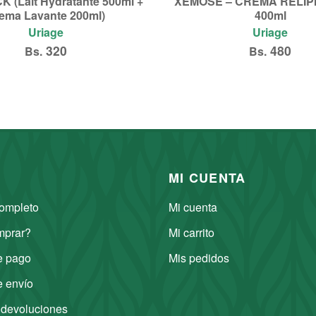
 (Lait Hydratante 500ml +
XEMOSE – CREMA RELIP
ema Lavante 200ml)
400ml
Uriage
Uriage
320
480
Bs.
Bs.
Añadir al carrito
Añadir al carrito
MI CUENTA
ompleto
Mi cuenta
prar?
Mi carrito
e pago
Mis pedidos
 envío
 devoluciones