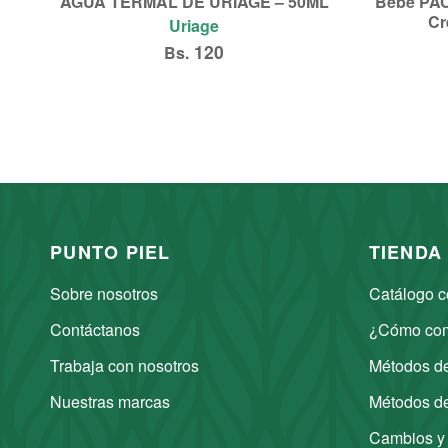
AGUA TERMAL DE URIAGE – 50ML
Bebé PACK
Cr
Uriage
120
Bs.
Añadir al carrito
PUNTO PIEL
TIENDA
Sobre nosotros
Catálogo c
Contáctanos
¿Cómo com
Trabaja con nosotros
Métodos d
Nuestras marcas
Métodos de
Cambios y