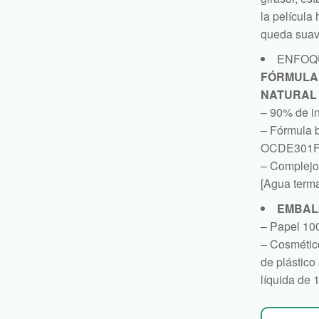
la película 
queda suav
ENFOQ
FÓRMULA 
NATURAL
– 90% de in
– Fórmula 
OCDE301F
– Complejo 
[Agua terma
EMBAL
– Papel 10
– Cosmético
de plástico
líquida de