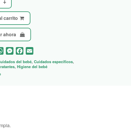
l carrito
r ahora
WhatsApp
Messenger
Facebook
Email
uidados del bebé
,
Cuidados especificos
,
ratantes
,
Higiene del bebé
e
impia.