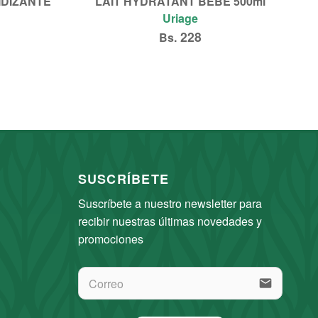
IDIZANTE
LAIT HYDRATANT BEBÉ 500ml
Uriage
228
Bs.
Añadir al carrito
SUSCRÍBETE
Suscríbete a nuestro newsletter para 
recibir nuestras últimas novedades y 
promociones
email