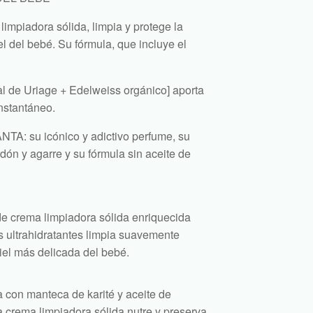
limpiadora sólida, limpia y protege la
el del bebé. Su fórmula, que incluye el
l de Uriage + Edelweiss orgánico] aporta
instantáneo.
A: su icónico y adictivo perfume, su
rdón y agarre y su fórmula sin aceite de
e crema limpiadora sólida enriquecida
 ultrahidratantes limpia suavemente
piel más delicada del bebé.
 con manteca de karité y aceite de
ta crema limpiadora sólida nutre y preserva