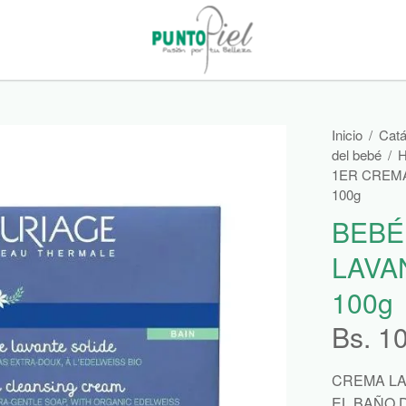
Inicio
/
Catá
del bebé
/
H
1ER CREMA
100g
BEBÉ
LAVA
100g
Bs.
1
CREMA LA
EL BAÑO 