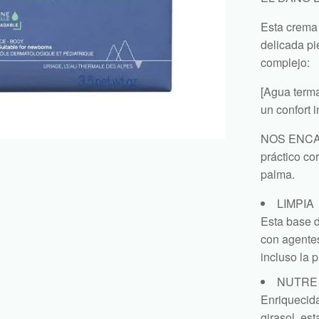
Esta crema 
delicada pi
complejo:
[Agua terma
un confort 
NOS ENCANT
práctico co
palma.
LIMPIA
Esta base d
con agentes
incluso la 
NUTRE
Enriquecida
girasol, es