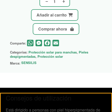
Añadir al carrito
Comprar ahora
WhatsApp
Messenger
Facebook
Email
Comparte:
Categorías:
Protección solar para manchas
,
Pieles
despigmentadas
,
Protección solar
SENSILIS
Marca:
Consejos de utilización
Está dirigido a personas con piel hiperpigmentada de