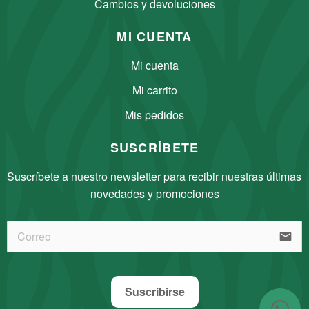
Cambios y devoluciones
MI CUENTA
Mi cuenta
Mi carrito
Mis pedidos
SUSCRÍBETE
Suscríbete a nuestro newsletter para recibir nuestras últimas 
novedades y promociones
Nuestro equipo está aquí para
atenderte.
email
👋 Hola, ¿Cómo puedo
asesorarte?
Suscribirse