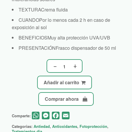
TEXTURA
Crema fluida
CUANDO
Por lo menos cada 2 h en caso de
exposición al sol
BENEFICIOS
Muy alta protección UVA/UVB
PRESENTACIÓN
Frasco dispensador de 50 ml
Añadir al carrito
Comprar ahora
WhatsApp
Messenger
Facebook
Email
Comparte:
Categorías:
Antiedad
,
Antioxidantes
,
Fotoprotección
,
Tratamientos día