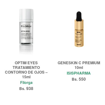
OPTIM EYES
GENESKIN C PREMIUM
TRATAMIENTO
10ml
CONTORNO DE OJOS –
ISISPHARMA
15ml
550
Bs.
Filorga
938
Bs.
Añadir al carrito